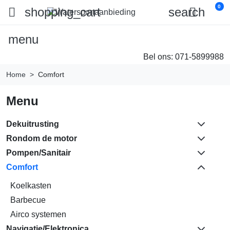
0

shopping_cart
search

menu
Bel ons:
071-5899988
Home
Comfort
Menu
Dekuitrusting
Rondom de motor
Pompen/Sanitair
Comfort
Koelkasten
Barbecue
Airco systemen
Navigatie/Elektronica