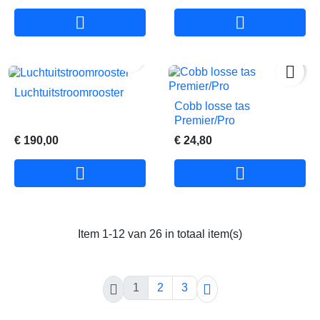




Luchtuitstroomrooster
Cobb losse tas
Premier/Pro
€ 190,00
€ 24,80


Item 1-12 van 26 in totaal item(s)

1
2
3
