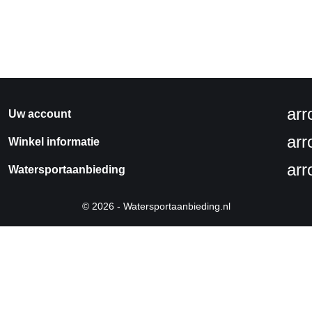
ar
Uw account
ar
Winkel informatie
ar
Watersportaanbieding
© 2026 - Watersportaanbieding.nl