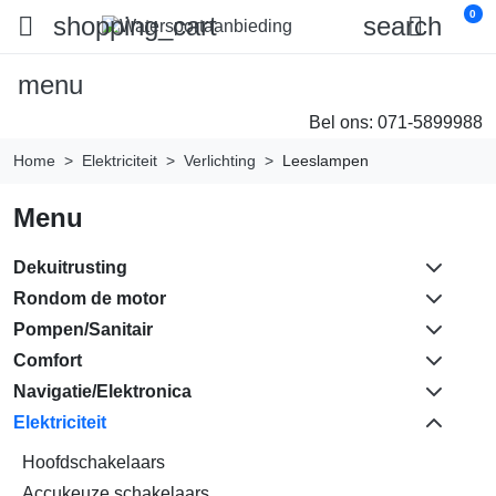
0

shopping_cart
search

menu
Bel ons:
071-5899988
Home
Elektriciteit
Verlichting
Leeslampen
Menu
Dekuitrusting
Rondom de motor
Pompen/Sanitair
Comfort
Navigatie/Elektronica
Elektriciteit
Hoofdschakelaars
Accukeuze schakelaars